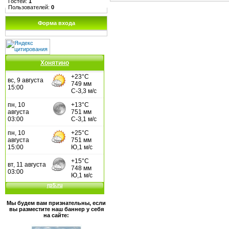
Гостей:
1
Пользователей:
0
Форма входа
Хонятино
Мы будем вам признательны, если
вы разместите наш баннер у себя
на сайте: